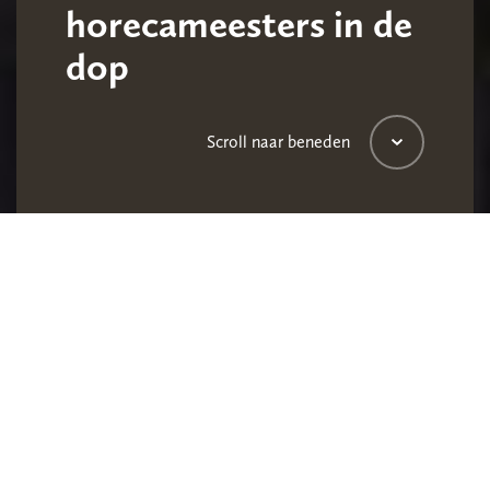
horecameesters in de
dop
Scroll naar beneden
Met de leermiddelen Gastheer/gastvrouw en Kok
vergroten SVH en Bespeak de vakbekwaamheid in
de horeca. Studenten van mbo niveau 2, 3 en 4
worden met behulp van een leermiddelenmix van
lesboeken, werkboeken en online lesmateriaal
horecameesters in de dop.